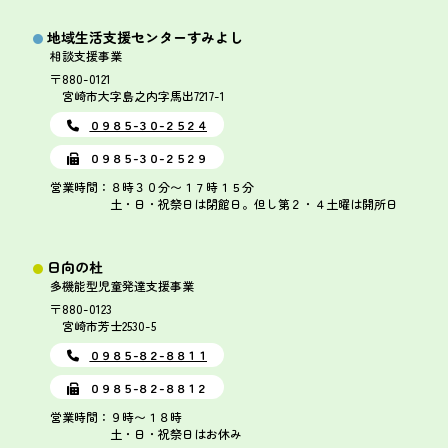
地域生活支援センターすみよし
相談支援事業
〒880-0121
宮崎市大字島之内字馬出7217-1
０９８５-３０-２５２４
０９８５-３０-２５２９
営業時間：８時３０分〜１７時１５分
土・日・祝祭日は閉館日。但し第２・４土曜は開所日
日向の杜
多機能型児童発達支援事業
〒880-0123
宮崎市芳士2530-5
０９８５-８２-８８１１
０９８５-８２-８８１２
営業時間：９時〜１８時
土・日・祝祭日はお休み