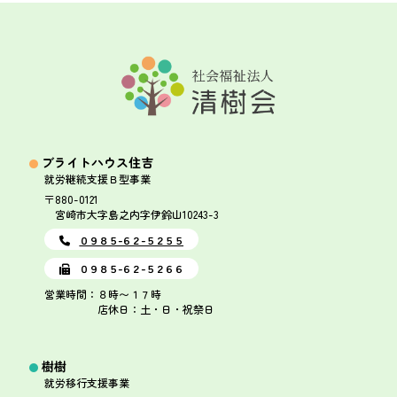
ブライトハウス住吉
就労継続支援Ｂ型事業
〒880-0121
宮崎市大字島之内字伊鈴山10243-3
０９８５-６２-５２５５
０９８５-６２-５２６６
営業時間：８時〜１７時
店休日：土・日・祝祭日
樹樹
就労移行支援事業