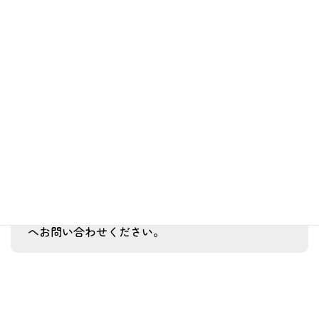
参加費は100円です。
その他（お茶会、外出レクリエーションな
ど）
そのほか、毎日15:00よりお茶会を行なっておりま
す。
また、第４金曜日は拡大お茶会、月一回の外出レク
リエーションなども行なっています。
くわしくはお気軽に地域生活支援センターすみよし
へお問い合わせください。