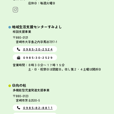
店休日：毎週火曜日
地域生活支援センターすみよし
相談支援事業
〒880-0121
宮崎市大字島之内字馬出7217-1
０９８５-３０-２５２４
０９８５-３０-２５２９
営業時間：８時３０分〜１７時１５分
土・日・祝祭日は閉館日。但し第２・４土曜は開所日
日向の杜
多機能型児童発達支援事業
〒880-0123
宮崎市芳士2530-5
０９８５-８２-８８１１