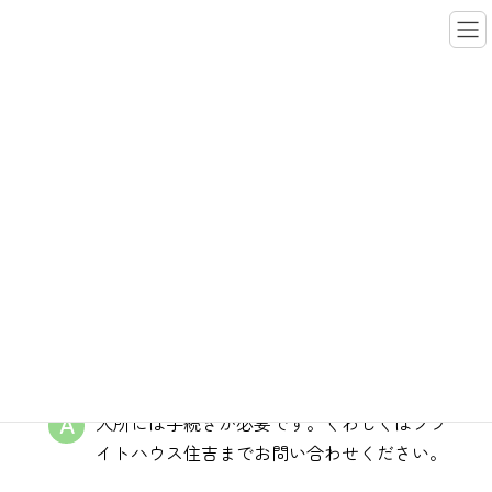
コ
ナ
ン
ビ
テ
ゲ
ン
ー
ツ
シ
へ
ョ
ス
ン
よくある質問
キ
に
ッ
移
プ
動
トップページ
なでしこ
よくある質問
なでしこを利用したいのですが、どのように
すればよいですか？
入所には手続きが必要です。くわしくはブラ
イトハウス住吉までお問い合わせください。