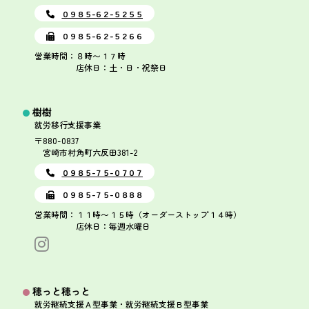
０９８５-６２-５２５５
０９８５-６２-５２６６
営業時間：８時〜１７時
店休日：土・日・祝祭日
樹樹
就労移行支援事業
〒880-0837
宮崎市村角町六反田381-2
０９８５-７５-０７０７
０９８５-７５-０８８８
営業時間：１１時〜１５時（オーダーストップ１４時）
店休日：毎週水曜日
穂っと穂っと
就労継続支援Ａ型事業・就労継続支援Ｂ型事業