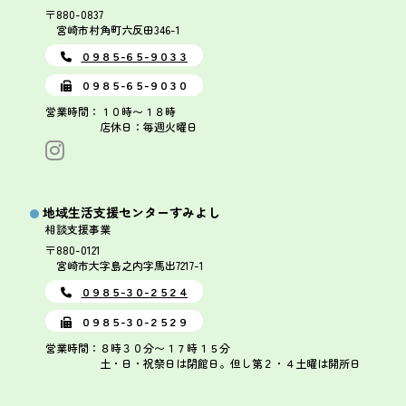
〒880-0837
宮崎市村角町六反田346-1
０９８５-６５-９０３３
０９８５-６５-９０３０
営業時間：１０時〜１８時
店休日：毎週火曜日
地域生活支援センターすみよし
相談支援事業
〒880-0121
宮崎市大字島之内字馬出7217-1
０９８５-３０-２５２４
０９８５-３０-２５２９
営業時間：８時３０分〜１７時１５分
土・日・祝祭日は閉館日。但し第２・４土曜は開所日